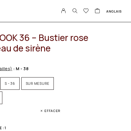
ANGLAIS
OK 36 – Bustier rose
eau de sirène
ailles)
: M - 38
S - 36
SUR MESURE
EFFACER
 : 1