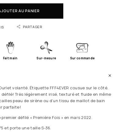
AJOUTER AU PANIER
PARTAGER
IS
Fait main
Sur-mesure
Sur commande
 Ourlet volanté. Étiquette FFF4EVER cousue sur le côté.
 défilé! Très légèrement irisé, texturé et fluide en même
ailles peau de sirène ou d’un tissu de maillot de bain
r parfaite!
 premier défilé « Première Fois » en mars 2022.
 et porte une taille S-36.