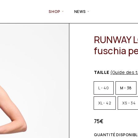
SHOP
NEWS
RUNWAY LO
fuschia p
TAILLE
(Guide des t
L - 40
M - 38
XL - 42
XS - 34
75
€
QUANTITÉ DISPONIBLE