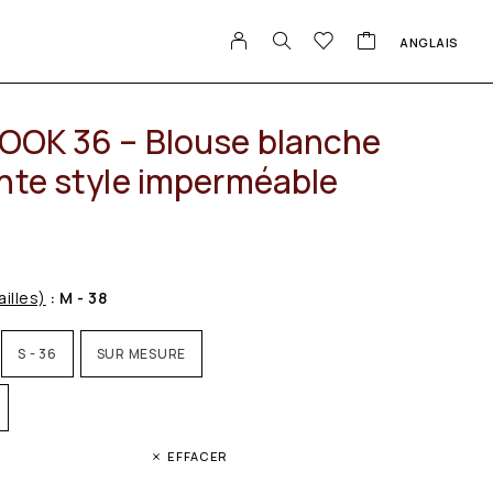
ANGLAIS
OK 36 – Blouse blanche
nte style imperméable
ailles)
: M - 38
S - 36
SUR MESURE
EFFACER