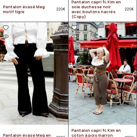
Pantalon capri ¾ Kim en
Pantalon évasé Meg
soie duchesse noir
220
€
220
€
motif tigre
avec boutons nacrés
(Copy)
Pantalon capri ¾ Kim en
Pantalon évasé Meg en
coton à pois marron