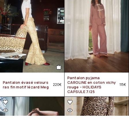
Pantalon pyjama
Pantalon évasé velours
CAROLINE en coton vichy
220
€
115
€
ras fin motif lézard Meg
rouge – HOLIDAYS
CAPSULE 7/25