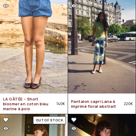
LA GÂTÉE – Short
Pantalon capri Lana à
bloomer en coton bleu
140
€
220
€
imprimé floral abstrait
marine à pois
OUT OF STOCK