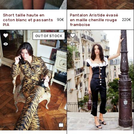
Short taille haute en
Pantalon Aristide évasé
coton blanc et passants
90
€
en maille chenille rouge
220
€
PIA
framboise
OUT OF STOCK