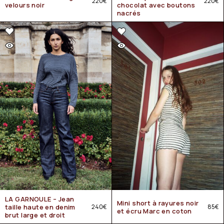
220
€
220
€
velours noir
chocolat avec boutons
nacrés
LA GARNOULE – Jean
Mini short à rayures noir
taille haute en denim
240
€
85
€
et écru Marc en coton
brut large et droit