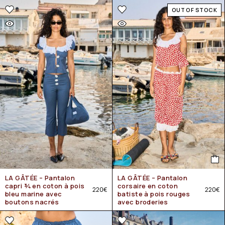
OUT OF STOCK
LA GÂTÉE – Pantalon
LA GÂTÉE – Pantalon
capri ¾ en coton à pois
corsaire en coton
220
€
220
€
bleu marine avec
batiste à pois rouges
boutons nacrés
avec broderies