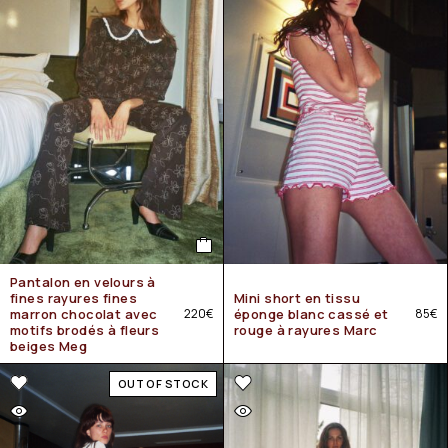
Pantalon en velours à
fines rayures fines
Mini short en tissu
marron chocolat avec
220
€
éponge blanc cassé et
85
€
motifs brodés à fleurs
rouge à rayures Marc
beiges Meg
OUT OF STOCK