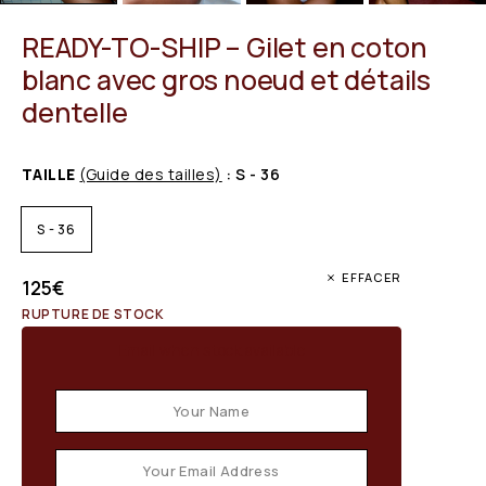
READY-TO-SHIP – Gilet en coton
blanc avec gros noeud et détails
dentelle
TAILLE
(Guide des tailles)
: S - 36
S - 36
EFFACER
125
€
RUPTURE DE STOCK
Email when stock available