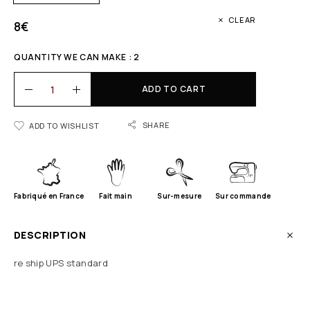
CLEAR
8
€
QUANTITY WE CAN MAKE : 2
ADD TO CART
SHARE
ADD TO WISHLIST
Fabriqué en France
Fait main
Sur-mesure
Sur commande
DESCRIPTION
re ship UPS standard