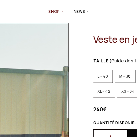
SHOP
NEWS
Veste en 
TAILLE
(Guide des t
L - 40
M - 38
XL - 42
XS - 34
240
€
QUANTITÉ DISPONIBLE