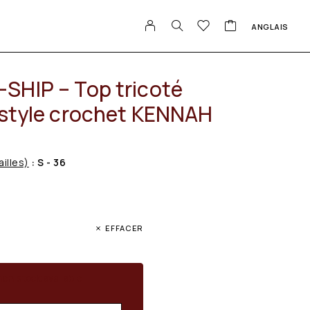
ANGLAIS
SHIP – Top tricoté
 style crochet KENNAH
ailles)
: S - 36
EFFACER
en stock available