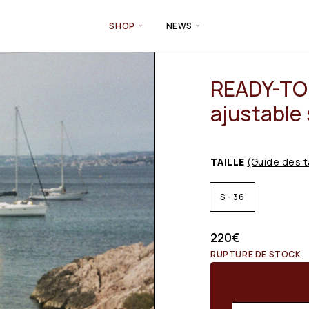
SHOP
NEWS
READY-TO-
ajustable
TAILLE
(Guide des t
S - 36
220
€
RUPTURE DE STOCK
Email wh