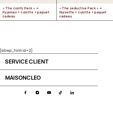
« The comfy Pack » =
« The seductive Pack » =
Pyjamas + culotte + paquet
Nuisette + culotte + paquet
cadeau
cadeau
[sibwp_form id=2]
SERVICE CLIENT
MAISONCLEO