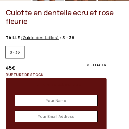
Culotte en dentelle ecru et rose
fleurie
TAILLE
(Guide des tailles)
: S - 36
S - 36
EFFACER
45
€
RUPTURE DE STOCK
Email when stock available