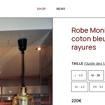
SHOP
NEWS
Robe Moni
coton bleu
rayures
TAILLE
(Guide des t
L - 40
M - 38
XL - 42
XS - 34
220
€