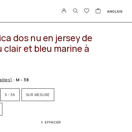
ANGLAIS
ca dos nu en jersey de
 clair et bleu marine à
ailles)
: M - 38
S - 36
SUR MESURE
EFFACER