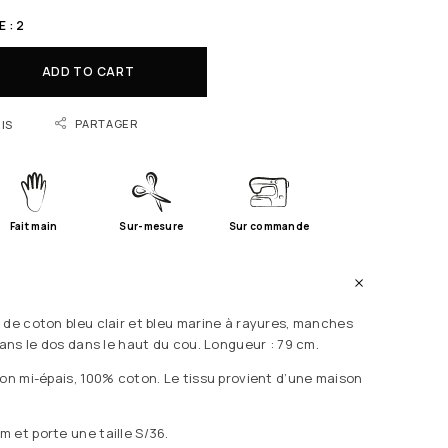
 : 2
ADD TO CART
PARTAGER
IS
Fait main
Sur-mesure
Sur commande
 de coton bleu clair et bleu marine à rayures, manches
dans le dos dans le haut du cou. Longueur : 79 cm.
ton mi-épais, 100% coton. Le tissu provient d’une maison
 et porte une taille S/36.