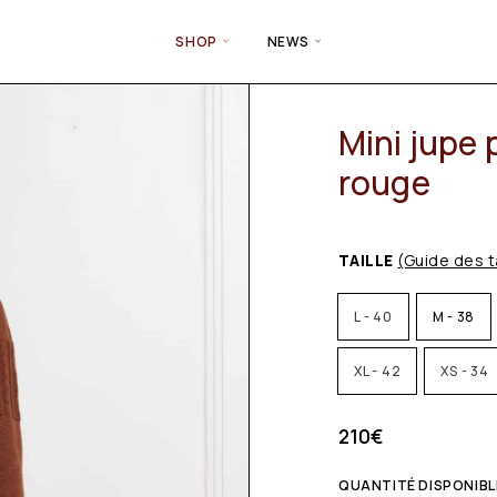
SHOP
NEWS
Mini jupe
rouge
TAILLE
(Guide des t
L - 40
M - 38
XL - 42
XS - 34
210
€
QUANTITÉ DISPONIBLE