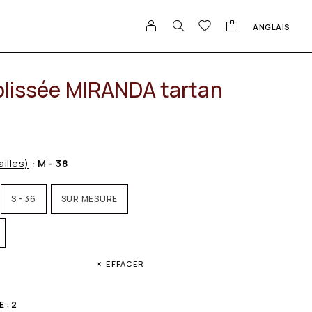
ANGLAIS
 plissée MIRANDA tartan
ailles)
: M - 38
S - 36
SUR MESURE
EFFACER
 : 2