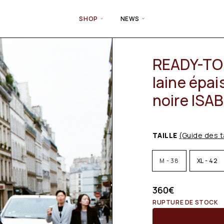
SHOP
NEWS
READY-TO-
laine épai
noire ISA
TAILLE
(Guide des t
M - 38
XL - 42
360
€
RUPTURE DE STOCK
Email wh