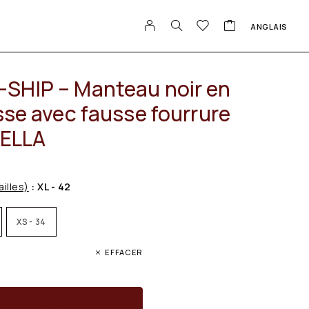
ANGLAIS
SHIP – Manteau noir en
sse avec fausse fourrure
BELLA
ailles)
: XL - 42
XS - 34
EFFACER
en stock available