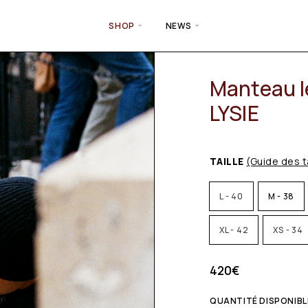
SHOP
NEWS
Manteau l
LYSIE
TAILLE
(Guide des t
L - 40
M - 38
XL - 42
XS - 34
420
€
QUANTITÉ DISPONIBLE