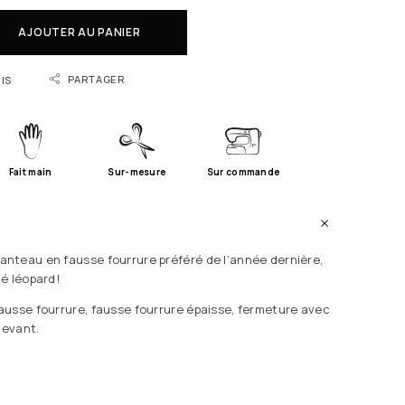
AJOUTER AU PANIER
PARTAGER
IS
Fait main
Sur-mesure
Sur commande
nteau en fausse fourrure préféré de l’année dernière,
é léopard!
usse fourrure, fausse fourrure épaisse, fermeture avec
devant.