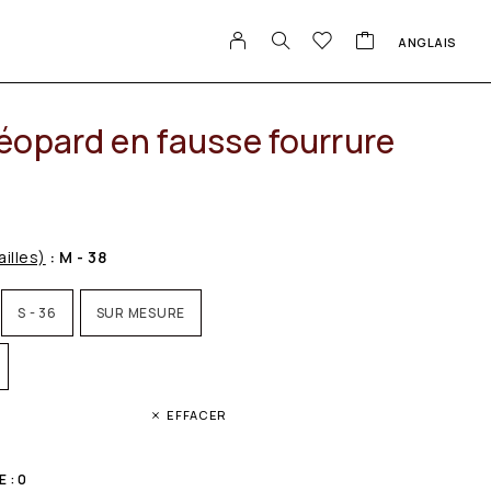
ANGLAIS
éopard en fausse fourrure
ailles)
: M - 38
S - 36
SUR MESURE
EFFACER
 : 0