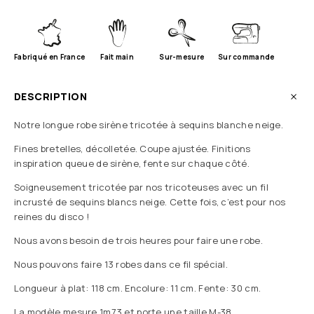
Fabriqué en France
Fait main
Sur-mesure
Sur commande
DESCRIPTION
Notre longue robe sirène tricotée à sequins blanche neige.
Fines bretelles, décolletée. Coupe ajustée. Finitions
inspiration queue de sirène, fente sur chaque côté.
Soigneusement tricotée par nos tricoteuses avec un fil
incrusté de sequins blancs neige. Cette fois, c’est pour nos
reines du disco !
Nous avons besoin de trois heures pour faire une robe.
Nous pouvons faire 13 robes dans ce fil spécial.
Longueur à plat: 118 cm. Encolure: 11 cm. Fente: 30 cm.
La modèle mesure 1m73 et porte une taille M-38.