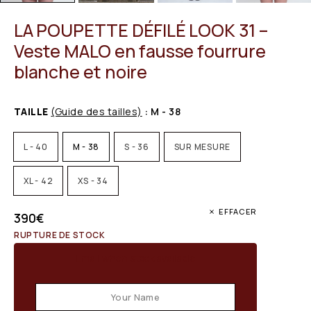
LA POUPETTE DÉFILÉ LOOK 31 –
Veste MALO en fausse fourrure
blanche et noire
TAILLE
(Guide des tailles)
: M - 38
L - 40
M - 38
S - 36
SUR MESURE
XL - 42
XS - 34
EFFACER
390
€
RUPTURE DE STOCK
Email when stock available