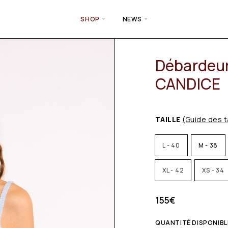
SHOP
NEWS
Débardeur 
CANDICE
TAILLE
(Guide des t
L - 40
M - 38
XL - 42
XS - 34
155
€
QUANTITÉ DISPONIBLE