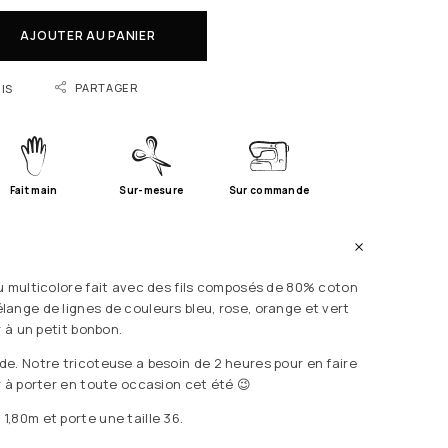
AJOUTER AU PANIER
PARTAGER
IS
Fait main
Sur-mesure
Sur commande
u multicolore fait avec des fils composés de 80% coton
ange de lignes de couleurs bleu, rose, orange et vert
r à un petit bonbon.
e. Notre tricoteuse a besoin de 2 heures pour en faire
r à porter en toute occasion cet été 😉
,80m et porte une taille 36.