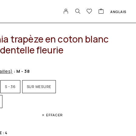
ANGLAIS
ia trapèze en coton blanc
 dentelle fleurie
ailles)
: M - 38
S - 36
SUR MESURE
EFFACER
 : 4