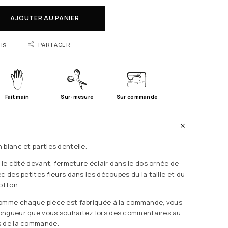
AJOUTER AU PANIER
PARTAGER
IS
Fait main
Sur-mesure
Sur commande
 blanc et parties dentelle.
r le côté devant, fermeture éclair dans le dos ornée de
c des petites fleurs dans les découpes du la taille et du
otton.
Comme chaque pièce est fabriquée à la commande, vous
ongueur que vous souhaitez lors des commentaires au
s de la commande.