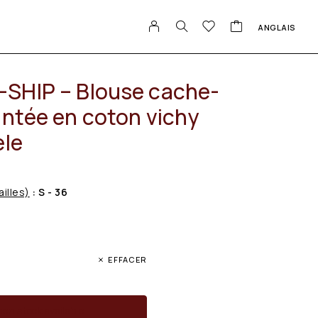
ANGLAIS
SHIP – Blouse cache-
antée en coton vichy
èle
ailles)
: S - 36
EFFACER
en stock available