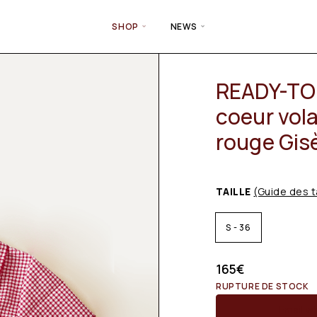
SHOP
NEWS
READY-TO-
coeur vol
rouge Gis
TAILLE
(Guide des t
S - 36
165
€
RUPTURE DE STOCK
Email wh