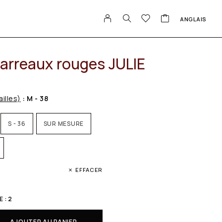
ANGLAIS
carreaux rouges JULIE
ailles)
: M - 38
S - 36
SUR MESURE
EFFACER
 : 2
AJOUTER AU PANIER