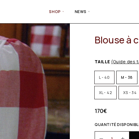
SHOP
NEWS
Blouse à 
TAILLE
(Guide des t
L - 40
M - 38
XL - 42
XS - 34
170
€
QUANTITÉ DISPONIBLE