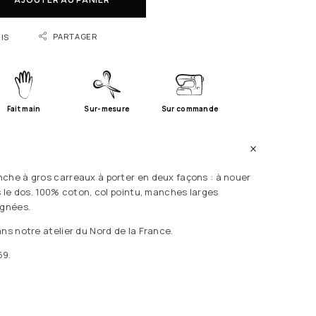
PARTAGER
IS
Fait main
Sur-mesure
Sur commande
che à gros carreaux à porter en deux façons : à nouer
s le dos. 100% coton, col pointu, manches larges
ignées.
ns notre atelier du Nord de la France.
69.